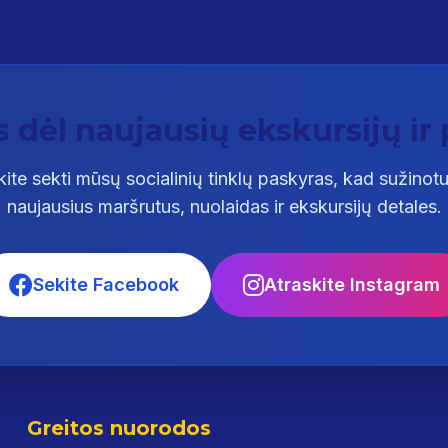
 dėl naujausių ekskursijų ir
ite sekti mūsų socialinių tinklų paskyras, kad sužinot
naujausius maršrutus, nuolaidas ir ekskursijų detales.
Sekite Facebook
Atraskite Instagram
Greitos nuorodos