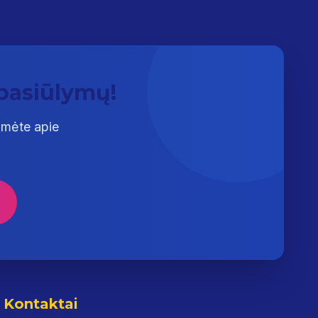
 pasiūlymų!
umėte apie
Kontaktai