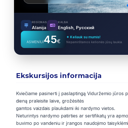
REGIONAS
KALBA
Alanija
English, Русский
45
✦ Keliauk su mumis!
€
ASMENIUI
Nepamirštamos kelionės jūsų laukia.
Ekskursijos informacija
Kviečiame pasinerti į paslaptingą Viduržemio jūros pa
dieną praleisite laive, grožėsitės
gamtos vaizdais plaukdami iki nardymo vietos.
Neturintys nardymo patirties ar sertifikatų yra apm
buvimo po vandeniu ir įrangos naudojimo taisyklėmi