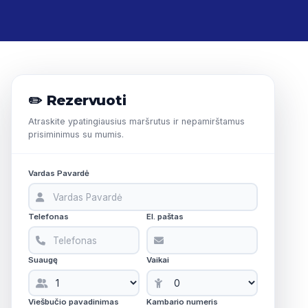
✏️ Rezervuoti
Atraskite ypatingiausius maršrutus ir nepamirštamus
prisiminimus su mumis.
Vardas Pavardė
Telefonas
El. paštas
Suaugę
Vaikai
Viešbučio pavadinimas
Kambario numeris