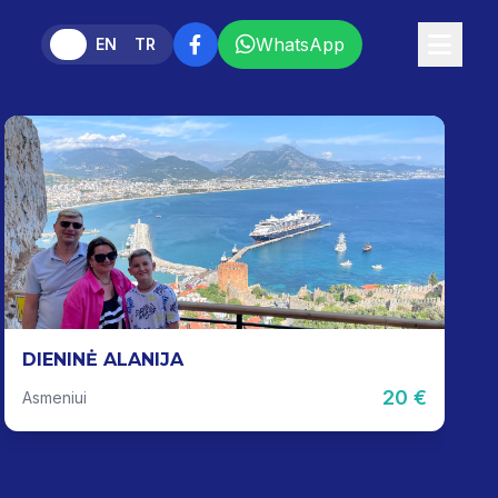
WhatsApp
LT
EN
TR
DIENINĖ ALANIJA
20 €
Asmeniui