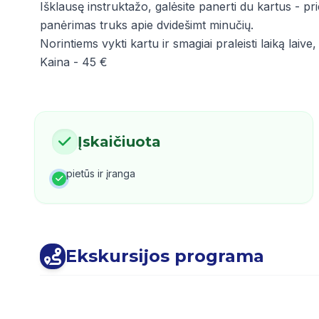
Išklausę instruktažo, galėsite panerti du kartus - pri
panėrimas truks apie dvidešimt minučių.
Norintiems vykti kartu ir smagiai praleisti laiką laiv
Kaina - 45 €
Įskaičiuota
pietūs ir įranga
Ekskursijos programa