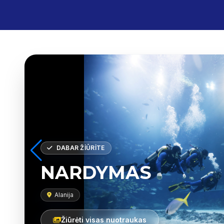
DABAR ŽIŪRITE
NARDYMAS
Alanija
Žiūrėti visas nuotraukas