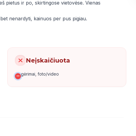
eš pietus ir po, skirtingose vietovėse. Vienas
e, bet nenardyti, kainuos per pus pigiau.
Neįskaičiuota
gėrimai, foto/video
LT
EN
TR