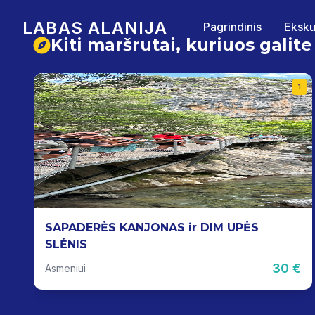
LABAS ALANIJA
Pagrindinis
Eksku
Kiti maršrutai, kuriuos galite
1
1
SAPADERĖS KANJONAS ir DIM UPĖS
SLĖNIS
€
30 €
Asmeniui