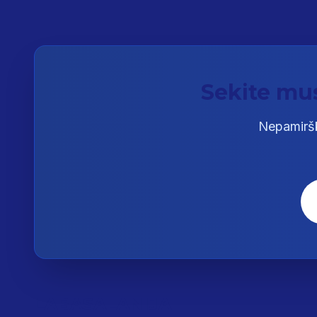
Sekite mus
Nepamiršk
LABASALANIJA