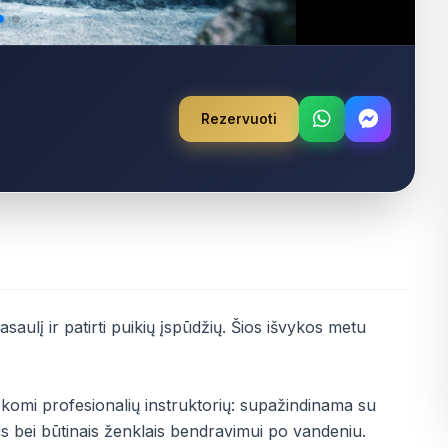
Rezervuoti
saulį ir patirti puikių įspūdžių. Šios išvykos metu
okomi profesionalių instruktorių: supažindinama su
s bei būtinais ženklais bendravimui po vandeniu.