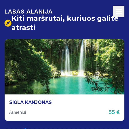
LABAS ALANIJA
Kiti maršrutai, kuriuos galite
atrasti
SIĞLA KANJONAS
55 €
Asmeniui