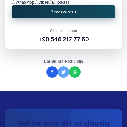
WhatsApp
Viber
El. paštas
Rezervuoti
Skambinti dabar
+90 546 217 77 60
Dalintis šia ekskursija
Sekite mus dėl naujausių