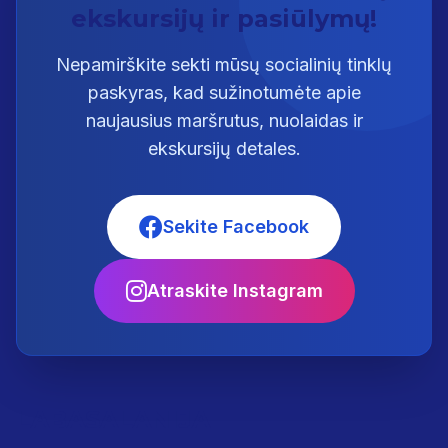
ekskursijų ir pasiūlymų!
Nepamirškite sekti mūsų socialinių tinklų
paskyras, kad sužinotumėte apie
naujausius maršrutus, nuolaidas ir
ekskursijų detales.
Sekite Facebook
Atraskite Instagram
LABASALANIJA