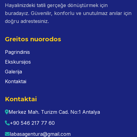
Hayalinizdeki tatili gerçeğe dönüştürmek için
buradayız. Güvenilir, konforlu ve unutulmaz anılar için
doğru adrestesiniz.
Greitos nuorodos
Pagrindinis
Ekskursijos
Galerija
Kontaktai
Kontaktai
Merkez Mah. Turizm Cad. No:1 Antalya
+90 546 217 77 60
labasagentura@gmail.com