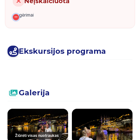
Neįskaičiuota
gėrimai
Ekskursijos programa
Galerija
Žiūrėti visas nuotraukas