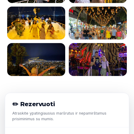
LT
EN
TR
✏️ Rezervuoti
Atraskite ypatingiausius maršrutus ir nepamirštamus
prisiminimus su mumis.