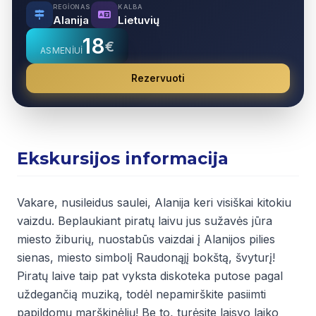
REGIONAS
KALBA
Alanija
Lietuvių
18
€
ASMENIUI
Rezervuoti
Ekskursijos informacija
Vakare, nusileidus saulei, Alanija keri visiškai kitokiu
vaizdu. Beplaukiant piratų laivu jus sužavės jūra
miesto žiburių, nuostabūs vaizdai į Alanijos pilies
sienas, miesto simbolį Raudonąjį bokštą, švyturį!
Piratų laive taip pat vyksta diskoteka putose pagal
uždegančią muziką, todėl nepamirškite pasiimti
papildomų marškinėlių! Be to, turėsite laisvo laiko