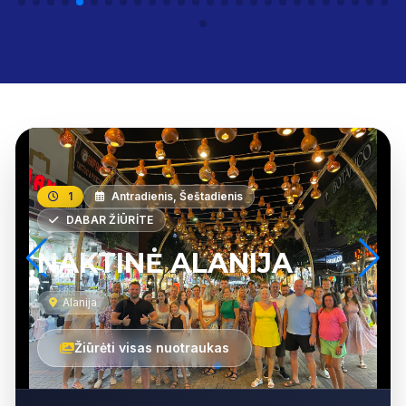
1
Antradienis, Šeštadienis
DABAR ŽIŪRITE
NAKTINĖ ALANIJA
Alanija
Žiūrėti visas nuotraukas