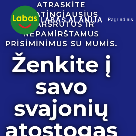
ATRASKITE
YPATINGIAUSIUS
LABAS ALANIJA
Pagrindinis
MARŠRUTUS IR
NEPAMIRŠTAMUS
PRISIMINIMUS SU MUMIS.
Ženkite į
savo
svajonių
atostogas